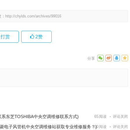
处：
http://chylds.com/archives/99016
打赏
2
赞
修点的
热线？)
下一篇
联系东芝TOSHIBA中央空调维修联系方式)
65
阅读
评论关闭
菱电子风管机中央空调维修站获取专业维修服务？)
20
阅读
评论关闭