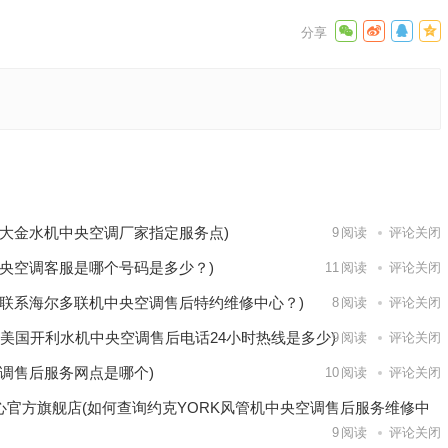
的联系
服务电
下一篇
大金水机中央空调厂家指定服务点)
9
阅读
评论关闭
央空调客服是哪个号码是多少？)
11
阅读
评论关闭
联系海尔多联机中央空调售后特约维修中心？)
8
阅读
评论关闭
(美国开利水机中央空调售后电话24小时热线是多少)
9
阅读
评论关闭
调售后服务网点是哪个)
10
阅读
评论关闭
心官方旗舰店(如何查询约克YORK风管机中央空调售后服务维修中
9
阅读
评论关闭