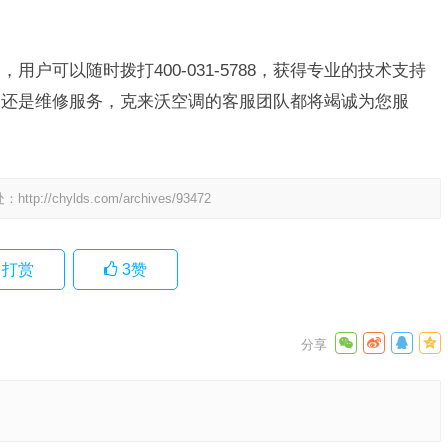
用户可以随时拨打400-031-5788，获得专业的技术支持
除还是维修服务，克来沃空调的客服团队都将竭诚为您服
处：
http://chylds.com/archives/93472
打赏
3
赞
烤一体机售
将军中