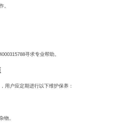
作。
00315788寻求专业帮助。
项
，用户应定期进行以下维护保养：
杂物。