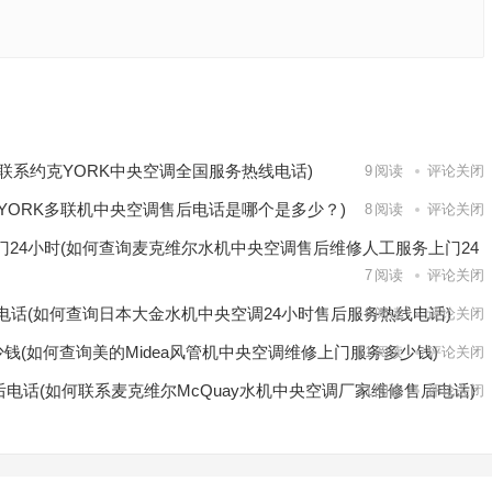
th机房空
系雷诺瓦精
下一篇
联系约克YORK中央空调全国服务热线电话)
9
阅读
评论关闭
YORK多联机中央空调售后电话是哪个是多少？)
8
阅读
评论关闭
24小时(如何查询麦克维尔水机中央空调售后维修人工服务上门24
7
阅读
评论关闭
电话(如何查询日本大金水机中央空调24小时售后服务热线电话)
8
阅读
评论关闭
少钱(如何查询美的Midea风管机中央空调维修上门服务多少钱)
11
阅读
评论关闭
后电话(如何联系麦克维尔McQuay水机中央空调厂家维修售后电话)
11
阅读
评论关闭