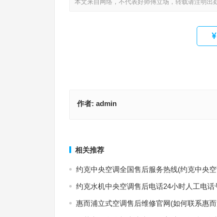
本文来自网络，不代表好师傅立场，转载请注明出
作者:
admin
伊莱克斯厂家售后电话24小时人工电话(如何找到伊
FUJITSU维修部电话(如何找到FUJITSU维修服务
24小时客服热线？)
话？)
上一篇
相关推荐
约克中央空调全国售后服务热线(约克中央空
约克水机中央空调售后电话24小时人工电话
惠而浦立式空调售后维修官网(如何联系惠而