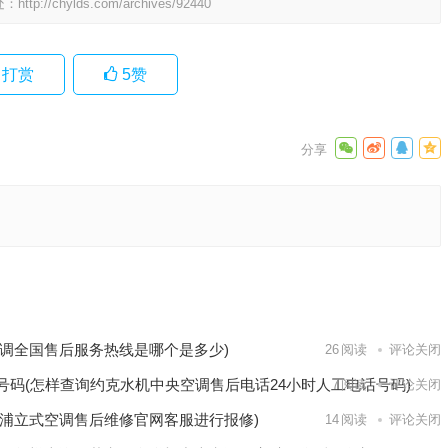
处：
http://chylds.com/archives/92440
打赏
5
赞
莱克斯
的联系电
下一篇
调全国售后服务热线是哪个是多少)
26
阅读
评论关闭
号码(怎样查询约克水机中央空调售后电话24小时人工电话号码)
7
阅读
评论关闭
浦立式空调售后维修官网客服进行报修)
14
阅读
评论关闭