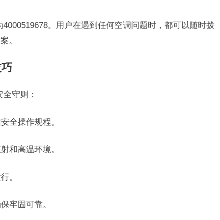
为4000519678。用户在遇到任何空调问题时，都可以随时拨
方案。
技巧
安全守则：
循安全操作规程。
直射和高温环境。
运行。
确保牢固可靠。