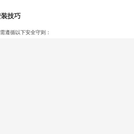
安装技巧
需遵循以下安全守则：
求。
，确保空调稳固可靠。
剧烈震动或冲击。
空调的运行状态是否正常。
系统，确保安全运行。
哪些？