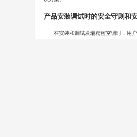
产品安装调试时的安全守则和
在安装和调试发瑞精密空调时，用户
1. 确保电源电压和频率符合产品要
2. 按照产品说明书的要求进行安装
3. 在安装过程中，避免对空调进行
4. 安装完成后，进行试运行，检查
5. 定期检查空调的电气连接和制冷
产品日常使用中的报警故障有