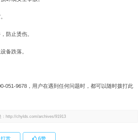
灾。
件，防止烫伤。
免设备跌落。
0-051-9678，用户在遇到任何问题时，都可以随时拨打此
。
处：
http://chylds.com/archives/91913
打赏
6
赞