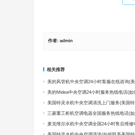
作者:
admin
维思美制冰机总部400售后维修(“维思美制冰机400
康拜恩中央空调维修电话上门附近(如何找到康拜恩
服务指南”)
调维修的快速上门服务电话？)
上一篇
相关推荐
美的风管机中央空调24小时客服在线咨询(
美的Midea中央空调24小时服务热线电话(如
美国特灵水机中央空调清洗上门服务(美国特
三菱重工柜机空调电器全国服务热线电话(如
麦克维尔水机中央空调全国24小时售后维修
美国特灵水机中央空调清洗(如何联系美国特