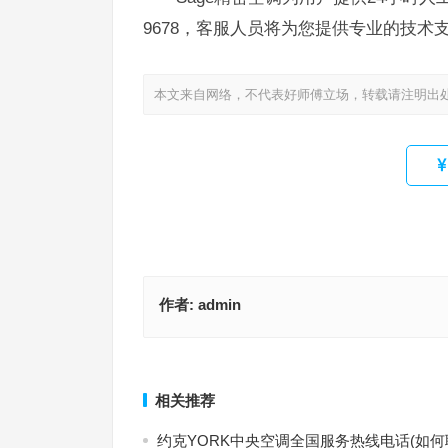
9678，客服人员将为您提供专业的技术
本文来自网络，不代表好师傅立场，转载请注明出
作者:
admin
Meluck空调售后服务电话24小时(如何找到Meluck
康佳风幕柜售后服务热线(“康佳风幕柜售后支持：
时客服热线？)
您的服务需求”)
上一篇
相关推荐
约克YORK中央空调全国服务热线电话(如何