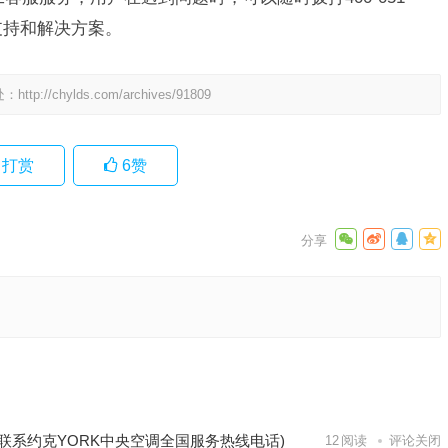
支持和解决方案。
处：
http://chylds.com/archives/91809
打赏
6
赞
空调24小
快速响应
下一篇
联系约克YORK中央空调全国服务热线电话)
12
阅读
评论关闭