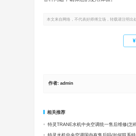
本文来自网络，不代表好师傅立场，转载请注明出
作者:
admin
青金制冷油冷机维修电话(如何查询青金制冷油冷机
MKSN机房空调总部400售后维修(如何快速联系MK
话)
400售后维修服务？)
上一篇
相关推荐
特灵TRANE水机中央空调统一售后维修(怎
特灵水机中央空调国内有售后吗(如何联系特