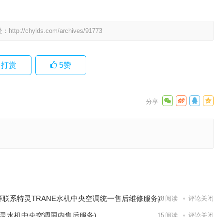
处：
http://chylds.com/archives/91773
打赏
5
赞
维修电
SN空调
下一篇
样联系特灵TRANE水机中央空调统一售后维修服务)
28
阅读
评论关闭
灵水机中央空调国内售后服务)
15
阅读
评论关闭