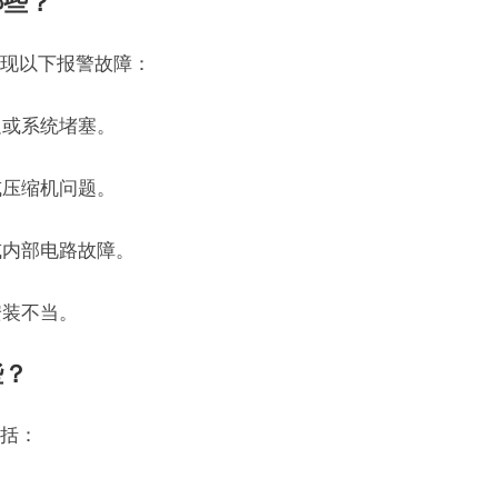
哪些？
现以下报警故障：
足或系统堵塞。
或压缩机问题。
或内部电路故障。
安装不当。
些？
括：