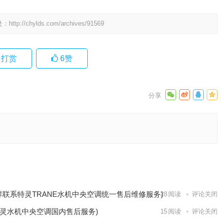
处：
http://chylds.com/archives/91569
打赏
6
赞
服支
能座厕
下一篇
样联系特灵TRANE水机中央空调统一售后维修服务)
28
阅读
评论关闭
灵水机中央空调国内售后服务)
15
阅读
评论关闭