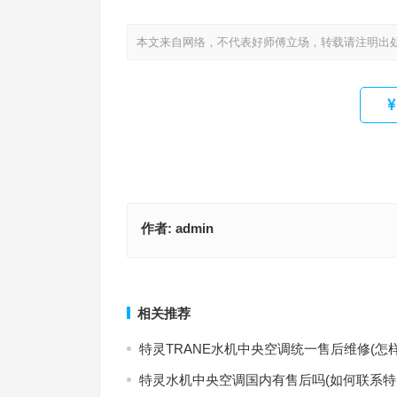
本文来自网络，不代表好师傅立场，转载请注明出
作者:
admin
麦克唯尔空调服务(如何快速获得麦克唯尔空调的客
诺维达智能座厕售后电话24小时人工电话(诺维达智
持？)
24小时售后人工电话是多少？)
上一篇
相关推荐
特灵TRANE水机中央空调统一售后维修(怎
特灵水机中央空调国内有售后吗(如何联系特