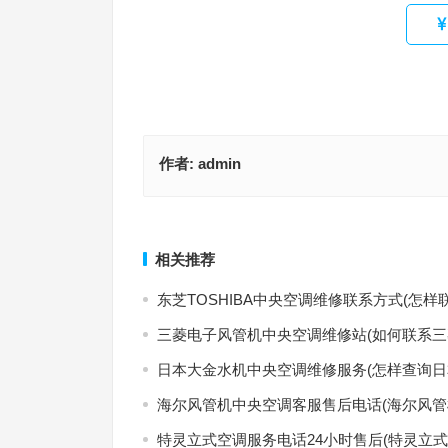
作者:
admin
麦克唯尔中央空调报修电话(如何快速找到麦克唯尔
麦可斯普跑步机售后服务电话(麦可斯普跑步机售后
调维修服务电话？)
话是多少？)
上一篇
相关推荐
东芝TOSHIBA中央空调维修联系方式(怎样
三菱电子风管机中央空调维修站(如何联系三
日本大金水机中央空调维修服务(怎样查询日
海尔风管机中央空调客服售后电话(海尔风管
特灵立式空调服务电话24小时售后(特灵立式