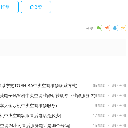
打赏
3
赞
中央空
服务电
下一篇
联系东芝TOSHIBA中央空调维修联系方式)
65
阅读
评论关闭
菱电子风管机中央空调维修站获取专业维修服务？)
19
阅读
评论关闭
本大金水机中央空调维修服务)
9
阅读
评论关闭
机中央空调客服售后电话是多少)
17
阅读
评论关闭
空调24小时售后服务电话是哪个号码)
15
阅读
评论关闭