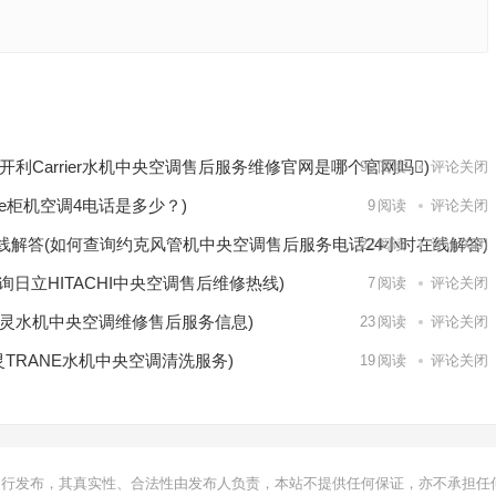
点柜的
部400
下一篇
(开利Carrier水机中央空调售后服务维修官网是哪个官网吗)
99
阅读
评论关闭
rte柜机空调4电话是多少？)
9
阅读
评论关闭
线解答(如何查询约克风管机中央空调售后服务电话24小时在线解答)
22
阅读
评论关闭
询日立HITACHI中央空调售后维修热线)
7
阅读
评论关闭
灵水机中央空调维修售后服务信息)
23
阅读
评论关闭
TRANE水机中央空调清洗服务)
19
阅读
评论关闭
自行发布，其真实性、合法性由发布人负责，本站不提供任何保证，亦不承担任