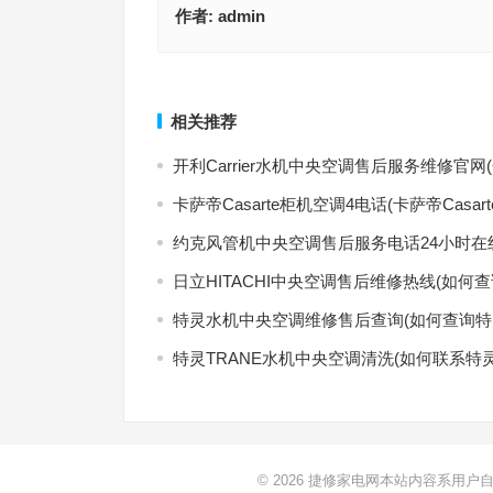
作者:
admin
超级京神糕点柜售后维修电话(怎样联系超级京神糕
奇声电冰箱总部400售后维修(怎样联系奇声电冰箱总
售后维修电话？)
售后维修服务？)
上一篇
相关推荐
开利Carrier水机中央空调售后服务维修官网
卡萨帝Casarte柜机空调4电话(卡萨帝Casa
约克风管机中央空调售后服务电话24小时在
日立HITACHI中央空调售后维修热线(如何查
特灵水机中央空调维修售后查询(如何查询特
特灵TRANE水机中央空调清洗(如何联系特灵
© 2026
捷修家电网本站内容系用户