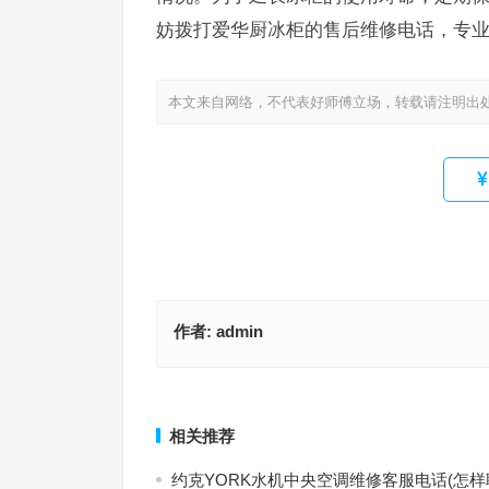
妨拨打爱华厨冰柜的售后维修电话，专
本文来自网络，不代表好师傅立场，转载请注明出
作者:
admin
居中宝智能小便池售后维修电话(如何查询居中宝智
默克菲尔洗碗机24小时人工电话(如何联系默克菲尔
池的售后维修电话？)
24小时人工电话？)
上一篇
相关推荐
约克YORK水机中央空调维修客服电话(怎样