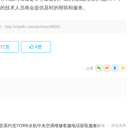
业的技术人员将会提供及时的帮助和服务。
处：
http://chylds.com/archives/90261
打赏
4
赞
能小便
洗碗机
下一篇
联系约克YORK水机中央空调维修客服电话获取服务)
12
阅读
评论关闭