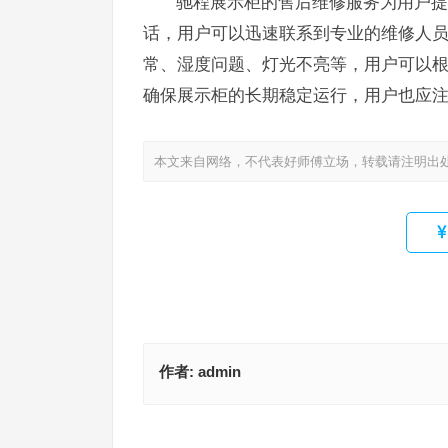
驰程展示柜的售后维修服务为用户提
话，用户可以迅速联系到专业的维修人
常、湿度问题、灯光不亮等，用户可以
确保展示柜的长期稳定运行，用户也应
本文来自网络，不代表好师傅立场，转载请注明出
作者:
admin
虎牌密码箱客服24小时热线(如何联系虎牌密码箱2
雪花冷柜售后服务热线(如何查询雪花冷柜的售后服
服热线？)
线？)
上一篇