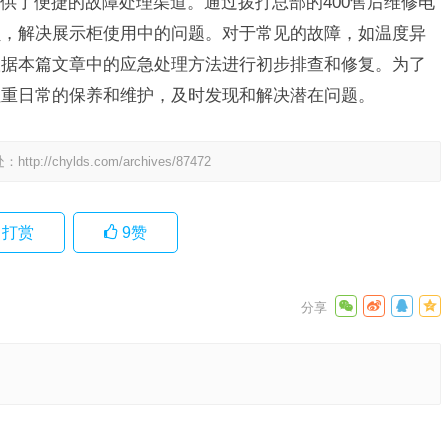
供了便捷的故障处理渠道。通过拨打总部的400售后维修电
员，解决展示柜使用中的问题。对于常见的故障，如温度异
根据本篇文章中的应急处理方法进行初步排查和修复。为了
注重日常的保养和维护，及时发现和解决潜在问题。
处：
http://chylds.com/archives/87472
打赏
9
赞
4小时客
务热
下一篇