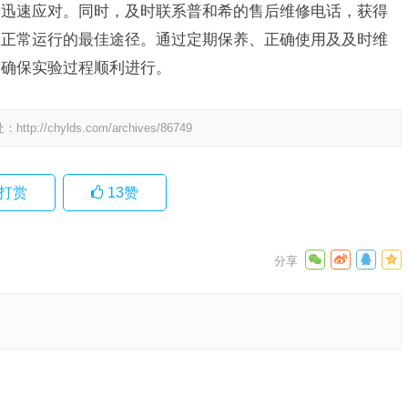
够迅速应对。同时，及时联系普和希的售后维修电话，获得
备正常运行的最佳途径。通过定期保养、正确使用及及时维
，确保实验过程顺利进行。
处：
http://chylds.com/archives/86749
打赏
13
赞
(如何
是多
下一篇