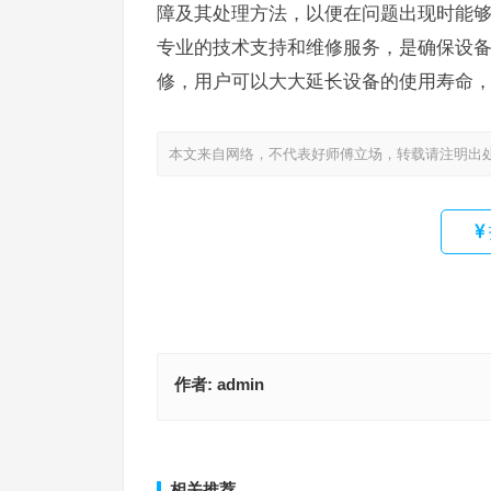
障及其处理方法，以便在问题出现时能
专业的技术支持和维修服务，是确保设
修，用户可以大大延长设备的使用寿命
本文来自网络，不代表好师傅立场，转载请注明出
作者:
admin
伊莱克斯中央空调售后维修服务电话24小时电话号码
通用对开门冰箱维修电话(通用对开门冰箱维修电话
找到伊莱克斯中央空调24小时售后维修电话？)
少？)
上一篇
相关推荐