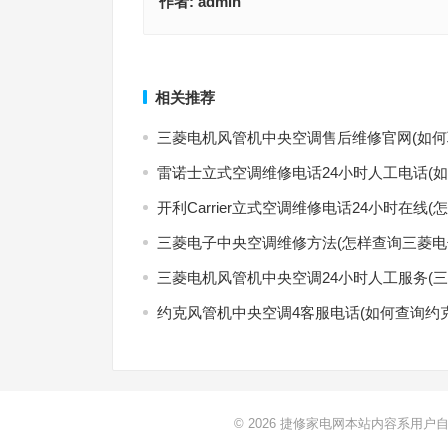
作者:
admin
松幸精密空调保养清洁(如何联系松幸精密空调进行
hitecrh精密空调售后维修电话(如何找到Hitecrh精
洁服务？)
快速售后服务热线？)
上一篇
相关推荐
三菱电机风管机中央空调售后维修官网(如何
雷诺士立式空调维修电话24小时人工电话(如
开利Carrier立式空调维修电话24小时在线(
三菱电子中央空调维修方法(怎样查询三菱电
三菱电机风管机中央空调24小时人工服务(
约克风管机中央空调4客服电话(如何查询约
© 2026
捷修家电网本站内容系用户