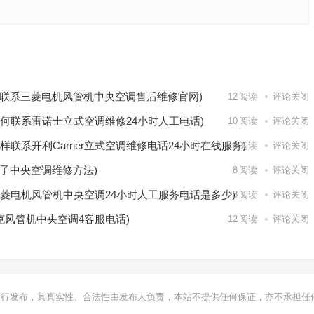
保养清
密空调的
下一篇
联系三菱电机风管机中央空调售后维修官网)
12
阅读
评论关闭
何联系雷诺士立式空调维修24小时人工电话)
10
阅读
评论关闭
怎样联系开利Carrier立式空调维修电话24小时在线服务)
8
阅读
评论关闭
子中央空调维修方法)
8
阅读
评论关闭
三菱电机风管机中央空调24小时人工服务电话是多少)
8
阅读
评论关闭
克风管机中央空调4客服电话)
12
阅读
评论关闭
自行发布，其真实性、合法性由发布人负责，本站不提供任何保证，亦不承担任