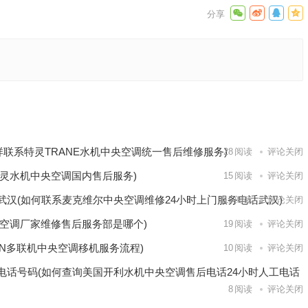
服电
服务维
下一篇
样联系特灵TRANE水机中央空调统一售后维修服务)
28
阅读
评论关闭
灵水机中央空调国内售后服务)
15
阅读
评论关闭
武汉(如何联系麦克维尔中央空调维修24小时上门服务电话武汉)
15
阅读
评论关闭
空调厂家维修售后服务部是哪个)
19
阅读
评论关闭
KIN多联机中央空调移机服务流程)
10
阅读
评论关闭
电话号码(如何查询美国开利水机中央空调售后电话24小时人工电话
8
阅读
评论关闭