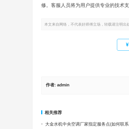
修。客服人员将为用户提供专业的技术
本文来自网络，不代表好师傅立场，转载请注明出
作者:
admin
TOSHIBA中央空调客服电话多少(如何找到TOSHI
石燕空调售后服务电话24小时(如何找到石燕空调2
调的客服热线？)
后服务热线？)
上一篇
相关推荐
大金水机中央空调厂家指定服务点(如何联系