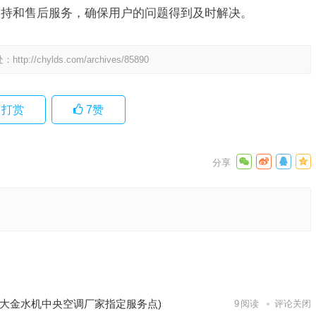
支持和售后服务，确保用户的问题得到及时解决。
处：
http://chylds.com/archives/85890
打赏
7
赞
BA中央空
4小时售
下一篇
大金水机中央空调厂家指定服务点)
9
阅读
评论关闭