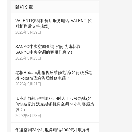
随机文章
VALENTI饮料柜售后服务电话(VALENTI饮
料柜售后支持热线)
2026年5月29日
SANYO中央空调查询(如何快速获取
SANYO中央空调的客服信息？)
2026年5月25日
老板Robam蒸箱售后维修电话(如何联系老
板Robam蒸箱售后维修电话？)
2026年5月21日
沃克斯顿机房空调24小时人工服务热线(如
何快速拨打沃克斯顿机房空调24小时客服热
线？)
2026年5月23日
华凌空调24小时服务电话400(怎样联系华