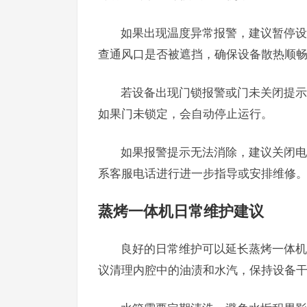
如果出现温度异常报警，建议暂停设
查通风口是否被遮挡，确保设备散热顺
若设备出现门锁报警或门未关闭提示
如果门未锁定，会自动停止运行。
如果报警提示无法消除，建议关闭电
系客服电话进行进一步指导或安排维修
蒸烤一体机日常维护建议
良好的日常维护可以延长蒸烤一体机
议清理内腔中的油渍和水汽，保持设备