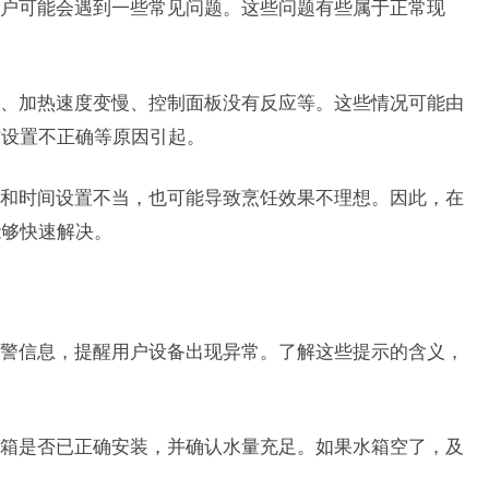
户可能会遇到一些常见问题。这些问题有些属于正常现
、加热速度变慢、控制面板没有反应等。这些情况可能由
作设置不正确等原因引起。
和时间设置不当，也可能导致烹饪效果不理想。因此，在
能够快速解决。
警信息，提醒用户设备出现异常。了解这些提示的含义，
箱是否已正确安装，并确认水量充足。如果水箱空了，及