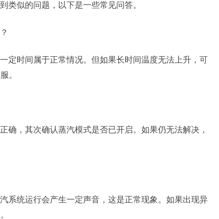
到类似的问题，以下是一些常见问答。
？
一定时间属于正常情况。但如果长时间温度无法上升，可
客服。
正确，其次确认蒸汽模式是否已开启。如果仍无法解决，
汽系统运行会产生一定声音，这是正常现象。如果出现异
备。