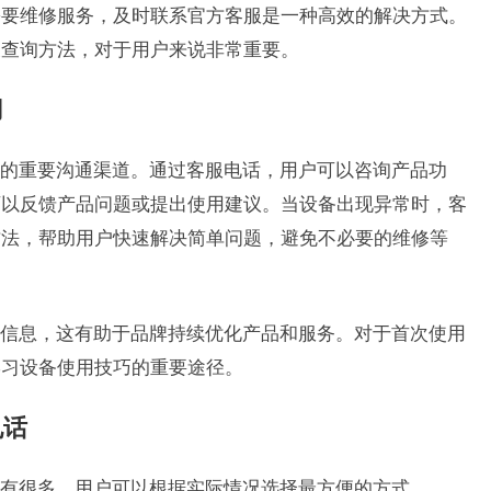
需要维修服务，及时联系官方客服是一种高效的解决方式。
及查询方法，对于用户来说非常重要。
用
的重要沟通渠道。通过客服电话，用户可以咨询产品功
可以反馈产品问题或提出使用建议。当设备出现异常时，客
方法，帮助用户快速解决简单问题，避免不必要的维修等
信息，这有助于品牌持续优化产品和服务。对于首次使用
学习设备使用技巧的重要途径。
电话
有很多，用户可以根据实际情况选择最方便的方式。