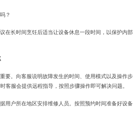
吗？
议在长时间烹饪后适当让设备休息一段时间，以保护内部
率
重要。向客服说明故障发生的时间、使用模式以及操作步
有时客服会提供远程指导，按照步骤操作即可解决问题。
据用户所在地区安排维修人员。按照预约时间准备好设备