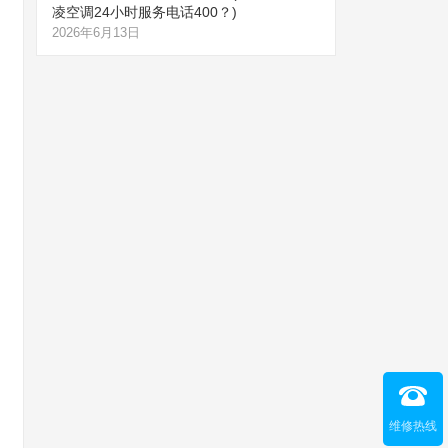
凌空调24小时服务电话400？)
2026年6月13日
维修热线