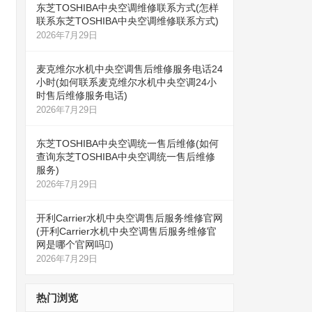
东芝TOSHIBA中央空调维修联系方式(怎样
联系东芝TOSHIBA中央空调维修联系方式)
2026年7月29日
麦克维尔水机中央空调售后维修服务电话24
小时(如何联系麦克维尔水机中央空调24小
时售后维修服务电话)
2026年7月29日
东芝TOSHIBA中央空调统一售后维修(如何
查询东芝TOSHIBA中央空调统一售后维修
服务)
2026年7月29日
开利Carrier水机中央空调售后服务维修官网
(开利Carrier水机中央空调售后服务维修官
网是哪个官网吗)
2026年7月29日
热门浏览