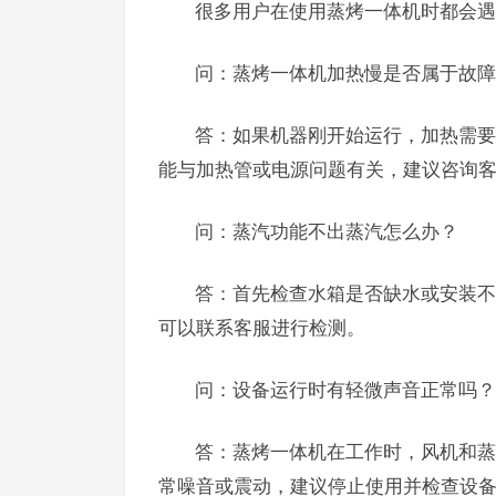
很多用户在使用蒸烤一体机时都会遇
问：蒸烤一体机加热慢是否属于故障
答：如果机器刚开始运行，加热需要
能与加热管或电源问题有关，建议咨询
问：蒸汽功能不出蒸汽怎么办？
答：首先检查水箱是否缺水或安装不
可以联系客服进行检测。
问：设备运行时有轻微声音正常吗？
答：蒸烤一体机在工作时，风机和蒸
常噪音或震动，建议停止使用并检查设